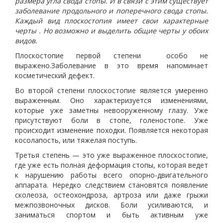
размера угла свода стопы. И в связи с этим существует
заболевание продольного и поперечного свода стопы.
Каждый вид плоскостопия имеет свои характерные
черты . Но возможно и выделить общие черты у обоих
видов.
Плоскостопие первой степени особо не
выражено.Заболевание в это время напоминает
косметический дефект.
Во второй степени плоскостопие является умеренно
выраженным. Оно характеризуется изменениями,
которые уже заметны невооруженному глазу. Уже
присутствуют боли в стопе, голеностопе. Уже
происходит изменение походки. Появляется некоторая
косолапость, или тяжелая поступь.
Третья степень — это уже выраженное плоскостопие,
где уже есть полная деформация стопы, которая ведет
к нарушению работы всего опорно-двигательного
аппарата. Нередко следствием становятся появление
сколеоза, остеохондроза, артроза или даже грыжи
межпозвоночных дисков. Боли усиливаются, и
заниматься спортом и быть активным уже