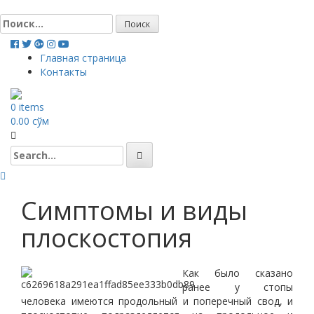
Skip
to
Найти:
content
Главная страница
Контакты
0 items
0.00
сўм
Search
for:
Симптомы и виды
плоскостопия
Как было сказано
ранее у стопы
человека имеются продольный и поперечный свод, и