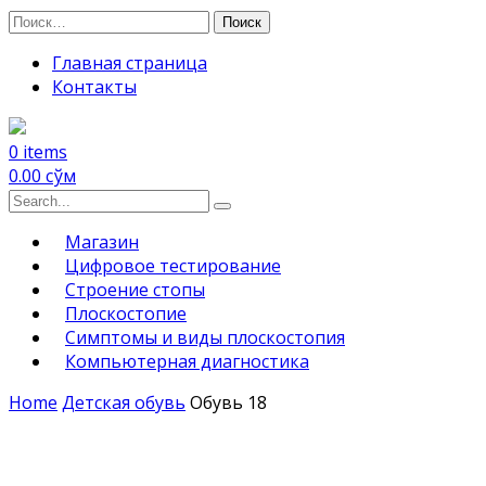
Skip
Найти:
to
Главная страница
content
Контакты
0 items
0.00
сўм
Search
for:
Магазин
Цифровое тестирование
Строение стопы
Плоскостопие
Симптомы и виды плоскостопия
Компьютерная диагностика
Home
Детская обувь
Обувь 18